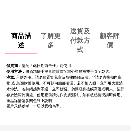
送貨及
商品描
了解更
顧客評
付款方
述
多
價
式
請於「此日期前最佳」前使用。
保質期：
將酒精搓手消毒噴霧噴於掌心並摩擦雙手直至乾透。
使用方法：
只供外用。請勿放置於兒童及寵物能觸及處。**請勿直接朝向寵
注意:
物 或 鳥類附近使用。不可朝向臉部噴灑。若不慎入眼，立即用大量清
水沖洗。若持續感到不適，立即就醫。勿讓瓶身接觸高溫或明火。請貯
存於陰涼乾爽處。使用產前請先作皮膚測試，如有敏感情況請即停用。
產品詳情請參閱包裝上說明。
圖片只供參考，一切以實物為準。