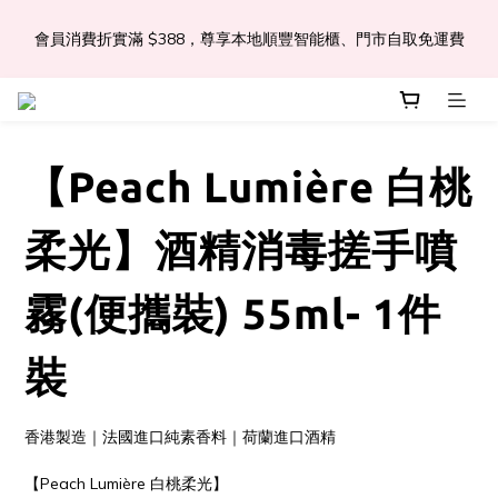
會員消費折實滿 $388，尊享本地順豐智能櫃、門市自取免運費
📣Léa & Co. 香氣產品🎉正式登陸PGWHK🎊
 JOIN US Get $ 30 E-Coins🪙｜免費註冊成為會員! 即獲 $30 購買
金獎賞 
【Peach Lumière 白桃
📣Léa & Co. 香氣產品🎉正式登陸PGWHK🎊
柔光】酒精消毒搓手噴
霧(便攜裝) 55ml- 1件
裝
香港製造｜法國進口純素香料｜荷蘭進口酒精
【Peach Lumière 白桃柔光】