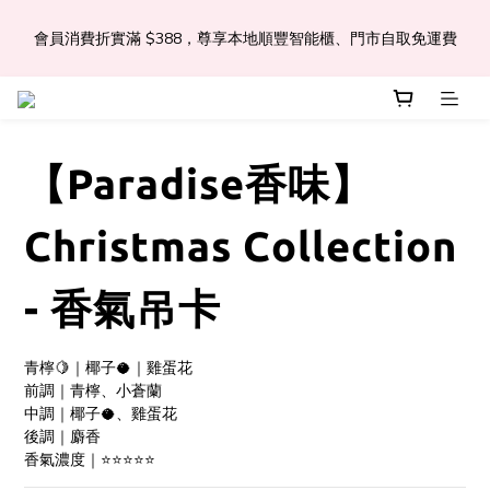
會員消費折實滿 $388，尊享本地順豐智能櫃、門市自取免運費
📣Léa & Co. 香氣產品🎉正式登陸PGWHK🎊
 JOIN US Get $ 30 E-Coins🪙｜免費註冊成為會員! 即獲 $30 購買
金獎賞 
【Paradise香味】
📣Léa & Co. 香氣產品🎉正式登陸PGWHK🎊
Christmas Collection
- 香氣吊卡
青檸🍋｜椰子🥥｜雞蛋花
前調｜青檸、小蒼蘭
中調｜椰子🥥、雞蛋花
後調｜麝香
香氣濃度｜⭐️⭐️⭐️⭐️⭐️