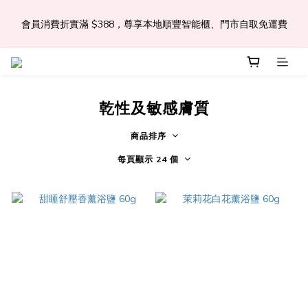
會員消費折實滿 $388，尊享本地順豐智能櫃、門市自取免運費
📣Léa & Co. 香氣產品🎉正式登陸PGWHK🎊
 JOIN US Get $ 30 E-Coins🪙｜免費註冊成為會員! 即獲 $30 購買
金獎賞 
乾性及敏感膚質
📣Léa & Co. 香氣產品🎉正式登陸PGWHK🎊
商品排序
每頁顯示 24 個