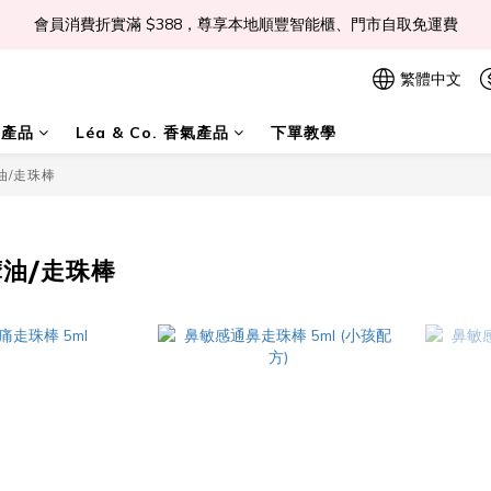
會員消費折實滿 $388，尊享本地順豐智能櫃、門市自取免運費
📣Léa & Co. 香氣產品🎉正式登陸PGWHK🎊
 JOIN US Get $ 30 E-Coins🪙｜免費註冊成為會員! 即獲 $30 購買金獎賞
繁體中文
📣Léa & Co. 香氣產品🎉正式登陸PGWHK🎊
膚產品
Léa & Co. 香氣產品
下單教學
油/走珠棒
摩油/走珠棒