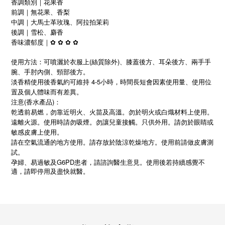
香調類別｜花果香
前調｜無花果、香梨
中調｜大馬士革玫瑰、阿拉拍茉莉
後調｜雪松、麝香
香味濃郁度｜
✿
✿
✿
✿
使用方法：可噴灑於衣服上(絲質除外)、膝蓋後方、耳朵後方、兩手手
腕、手肘內側、頸部後方。
淡香精使用後香氣約可維持 4-5小時，時間長短會因素使用量、使用位
置及個人體味而有差異。
注意(香水產品)：
乾透前易燃，勿靠近明火、火苗及高溫。勿於明火或白熾材料上使用。
遠離火源。使用時請勿吸煙。勿讓兒童接觸。只供外用。請勿於眼睛或
敏感皮膚上使用。
請在空氣流通的地方使用。請存放於陰涼乾燥地方。使用前請做皮膚測
試。
G6PD
孕婦、易過敏及
患者，請諮詢醫生意見。使用後若持續感覺不
適，請即停用及盡快就醫。