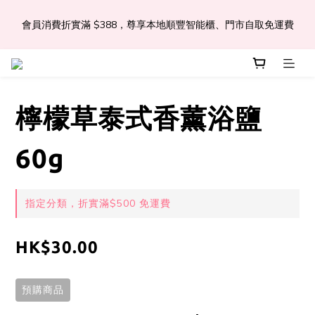
會員消費折實滿 $388，尊享本地順豐智能櫃、門市自取免運費
📣Léa & Co. 香氣產品🎉正式登陸PGWHK🎊
 JOIN US Get $ 30 E-Coins🪙｜免費註冊成為會員! 即獲 $30 購買
金獎賞 
檸檬草泰式香薰浴鹽
📣Léa & Co. 香氣產品🎉正式登陸PGWHK🎊
60g
指定分類，折實滿$500 免運費
HK$30.00
預購商品