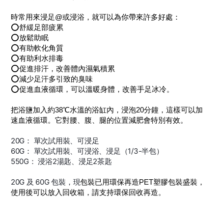
時常用來浸足@或浸浴，就可以為你帶來許多好處：
⭕️舒緩足部疲累
⭕️放鬆助眠
⭕️有助軟化角質
⭕️有助利水排毒
⭕️促進排汗，改善體內濕氣積累
⭕️減少足汗多引致的臭味
⭕️促進血液循環，可以溫暖身體，改善手足冰冷。
把浴鹽加入約38℃水溫的浴缸內，浸泡20分鐘，這樣可以加
速血液循環。它對腰、腹、腿的位置減肥會特別有效。
20G： 單次試用裝、可浸足
60G： 單次試用裝、可浸浴、浸足（1/3-半包）
550G： 浸浴2湯匙、浸足2茶匙
20G 及 60G 包裝，現
包裝已用環保再造PET塑膠包裝盛裝，
使用後可以放入回收箱，請支持環保回收再造。