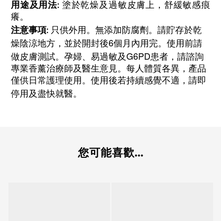
用途及用法:
塗於乾燥及過敏皮膚上，舒緩敏感痕
癢。
注意事項
:
只供外用。無添加防腐劑。請貯存於乾
6
燥陰涼地方，並於開封後
個月內用完。使用前請
G6PD
做皮膚測試。孕婦、易過敏及
患者，請諮詢
專業香薰治療師及醫生意見。每人體質各異，產品
僅供日常護理使用。使用後若持續感覺不適，請即
停用及盡快就醫。
您可能喜歡...