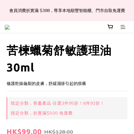
會員消費折實滿 $388，尊享本地順豐智能櫃、門市自取免運費
📣Léa & Co. 香氣產品🎉正式登陸PGWHK🎊
 JOIN US Get $ 30 E-Coins🪙｜免費註冊成為會員! 即獲 $30 購買
金獎賞 
苦楝蠟菊舒敏護理油
📣Léa & Co. 香氣產品🎉正式登陸PGWHK🎊
30ml
修護乾燥龜裂的皮膚，舒緩濕疹引起的痕癢
指定分類，香薰產品 任選3件95折！6件92折！
指定分類，折實滿$500 免運費
HK$99.00
HK$128.00