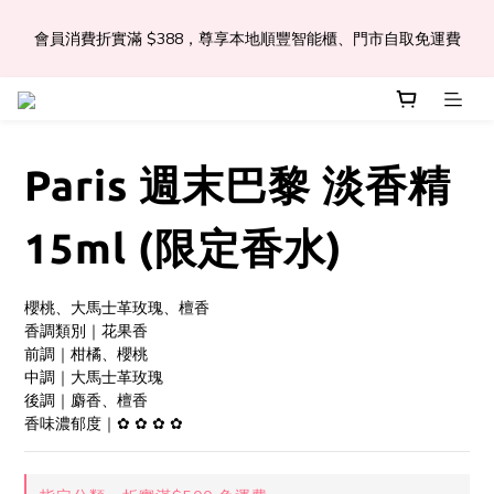
會員消費折實滿 $388，尊享本地順豐智能櫃、門市自取免運費
📣Léa & Co. 香氣產品🎉正式登陸PGWHK🎊
 JOIN US Get $ 30 E-Coins🪙｜免費註冊成為會員! 即獲 $30 購買
金獎賞 
Paris 週末巴黎 淡香精
📣Léa & Co. 香氣產品🎉正式登陸PGWHK🎊
15ml (限定香水)
櫻桃、大馬士革玫瑰、檀香
香調類別｜花果香
前調｜柑橘、櫻桃
中調｜大馬士革玫瑰
後調｜麝香、檀香
香味濃郁度｜✿ ✿ ✿ ✿