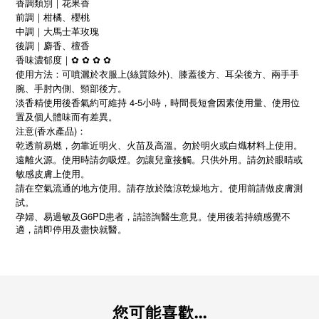
香調類別｜花果香
前調｜柑橘、櫻桃
中調｜大馬士革玫瑰
後調｜麝香、檀香
香味濃郁度｜
✿
✿
✿
✿
使用方法：可噴灑於衣服上(絲質除外)、膝蓋後方、耳朵後方、兩手手
腕、手肘內側、頸部後方。
淡香精使用後香氣約可維持 4-5小時，時間長短會因素使用量、使用位
置及個人體味而有差異。
注意(香水產品)：
乾透前易燃，勿靠近明火、火苗及高溫。勿於明火或白熾材料上使用。
遠離火源。使用時請勿吸煙。勿讓兒童接觸。只供外用。請勿於眼睛或
敏感皮膚上使用。
請在空氣流通的地方使用。請存放於陰涼乾燥地方。使用前請做皮膚測
試。
G6PD
孕婦、易過敏及
患者，請諮詢醫生意見。使用後若持續感覺不
適，請即停用及盡快就醫。
您可能喜歡...