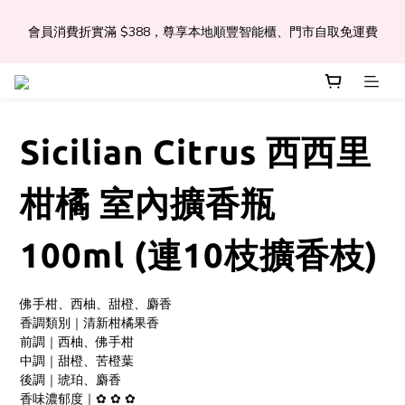
會員消費折實滿 $388，尊享本地順豐智能櫃、門市自取免運費
📣Léa & Co. 香氣產品🎉正式登陸PGWHK🎊
 JOIN US Get $ 30 E-Coins🪙｜免費註冊成為會員! 即獲 $30 購買
金獎賞 
Sicilian Citrus 西西里
📣Léa & Co. 香氣產品🎉正式登陸PGWHK🎊
柑橘 室內擴香瓶
100ml (連10枝擴香枝)
佛手柑、西柚、甜橙、麝香
香調類別｜清新柑橘果香
前調｜西柚、佛手柑
中調｜甜橙、苦橙葉
後調｜琥珀、麝香
香味濃郁度｜✿ ✿ ✿