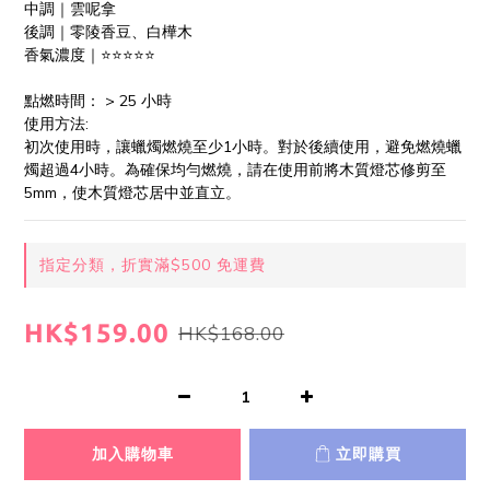
中調｜雲呢拿
後調｜零陵香豆、白樺木
香氣濃度｜⭐️⭐️⭐️⭐️⭐️
點燃時間： > 25 小時
使用方法:
初次使用時，讓蠟燭燃燒至少1小時。對於後續使用，避免燃燒蠟
燭超過4小時。為確保均勻燃燒，請在使用前將木質燈芯修剪至 
5mm，使木質燈芯居中並直立。
指定分類，折實滿$500 免運費
HK$159.00
HK$168.00
加入購物車
立即購買