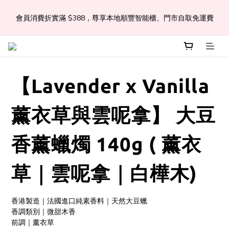
會員消費折實滿 $388，尊享本地順豐智能櫃、門市自取免運費
📣Léa & Co. 香氣產品🎉正式登陸PGWHK🎊
 JOIN US Get $ 30 E-Coins🪙｜免費註冊成為會員! 即獲 $30 購買
金獎賞 
【Lavender x Vanilla
📣Léa & Co. 香氣產品🎉正式登陸PGWHK🎊
薰衣草與雲呢拿】 大豆
香薰蠟燭 140g ( 薰衣
草｜雲呢拿｜白樺木)
香港製造｜法國進口純素香料｜天然大豆蠟
香調類別｜微甜木香
前調｜薰衣草