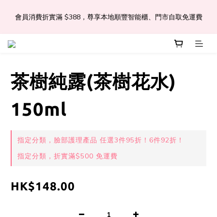
會員消費折實滿 $388，尊享本地順豐智能櫃、門市自取免運費
📣Léa & Co. 香氣產品🎉正式登陸PGWHK🎊
 JOIN US Get $ 30 E-Coins🪙｜免費註冊成為會員! 即獲 $30 購買
金獎賞 
茶樹純露(茶樹花水)
📣Léa & Co. 香氣產品🎉正式登陸PGWHK🎊
150ml
指定分類，臉部護理產品 任選3件95折！6件92折！
指定分類，折實滿$500 免運費
HK$148.00