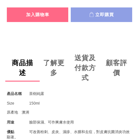
加入購物車
立即購買
送貨及
商品描
了解更
顧客評
付款方
述
多
價
式
產品名稱
茶樹純露
Size
150ml
原產地
澳洲
用途
臉部保濕、可作爽膚水使用
優點
可改善粉刺、皮炎、濕疹、水腫和去痘，對皮膚抗菌消炎功效
顯著。