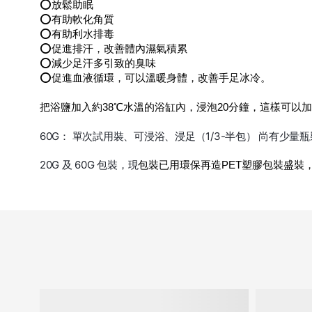
⭕️放鬆助眠
⭕️有助軟化角質
⭕️有助利水排毒
⭕️促進排汗，改善體內濕氣積累
⭕️減少足汗多引致的臭味
⭕️促進血液循環，可以溫暖身體，改善手足冰冷。
把浴鹽加入約38℃水溫的浴缸內，浸泡20分鐘，這樣可以
60G： 單次試用裝、可浸浴、浸足（1/3-半包） 尚有少量
20G 及 60G 包裝，現
包裝已用環保再造PET塑膠包裝盛裝