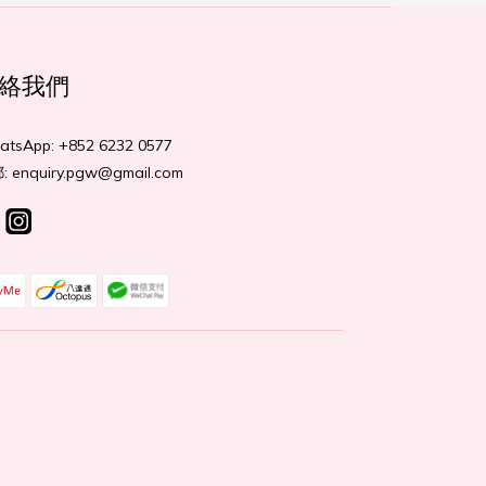
絡我們
tsApp: +852 6232 0577
 enquiry.pgw@gmail.com